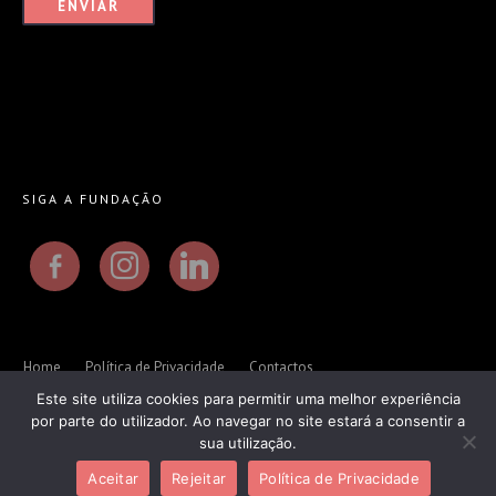
SIGA A FUNDAÇÃO
facebook-
instagram
linkedin
alt
Home
Política de Privacidade
Contactos
Este site utiliza cookies para permitir uma melhor experiência
por parte do utilizador. Ao navegar no site estará a consentir a
© 2026 Fundação Casa de Macau • Website designed by
Lifestyle
sua utilização.
Empresarial
Aceitar
Rejeitar
Política de Privacidade