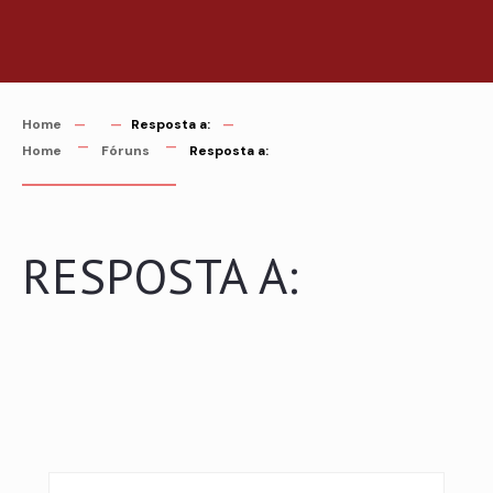
Saltar
para
o
conteúdo
Home
Resposta a:
Home
Fóruns
Resposta a:
RESPOSTA A: