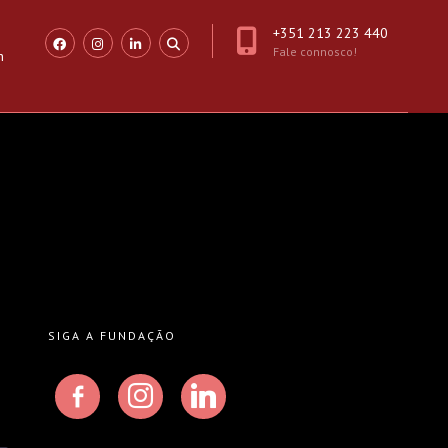
+351 213 223 440
Fale connosco!
n
SIGA A FUNDAÇÃO
facebook-
instagram
linkedin
alt