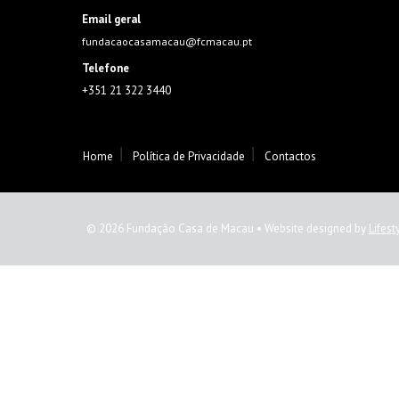
Email geral
fundacaocasamacau@fcmacau.pt
Telefone
+351 21 322 3440
Home
Política de Privacidade
Contactos
© 2026 Fundação Casa de Macau • Website designed by
Lifest