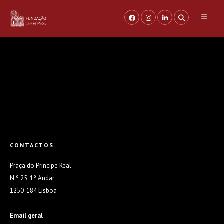
Saltar
para
o
conteúdo
CONTACTOS
Praça do Príncipe Real
N.º 25, 1º Andar
1250-184 Lisboa
Email geral