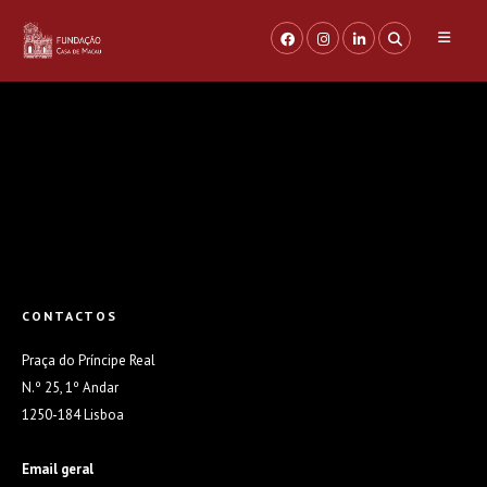
Saltar
para
o
conteúdo
CONTACTOS
Praça do Príncipe Real
N.º 25, 1º Andar
1250-184 Lisboa
Email geral