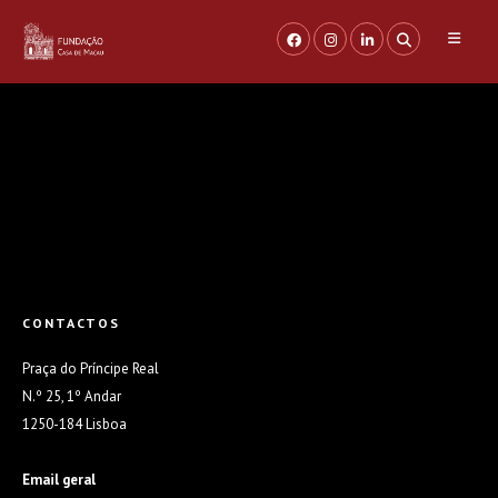
Saltar
para
o
conteúdo
CONTACTOS
Praça do Príncipe Real
N.º 25, 1º Andar
1250-184 Lisboa
Email geral